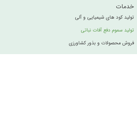
خدمات
تولید کود های شیمیایی و آلی​​
تولید سموم دفع آفات نباتی
فروش محصولات و بذور کشاورزی
تحقیق و توسعه
صادرات
واردات
دفتر تهران
تهران، جردن، خیابان ناهید شرقی، ساختمان شماره 14، طبقه 3،
واحد 7.
تلفن