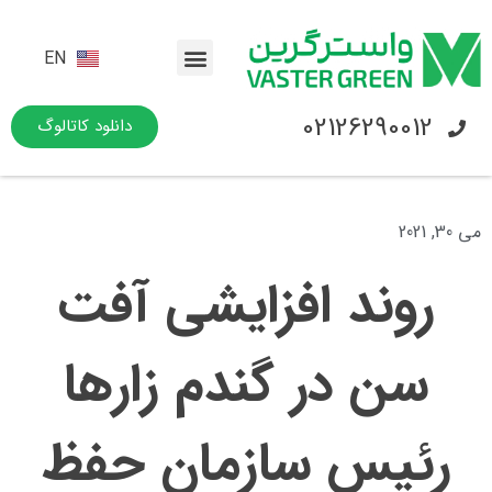
EN
02126290012
دانلود کاتالوگ
می 30, 2021
روند افزايشی آفت
سن در گندم زارها
رئیس سازمان حفظ