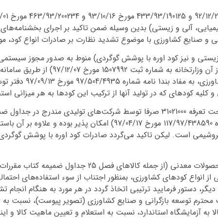
ایی، آلی و زیستی) بدین وسیله ضمن تاکید بر اجرای بخشنامه‌های فو
زیستی و نیز کود اوره با پوشش گوگردی) منوط به صدور مجوز سیستمی د
(محمد کاظم رمضانی معرفی شده طی نامه واصل
واحد ذیربط صدور مجوز صاد
و کلیه کودهای که در تولید آنها از ترکیب این کودها به هر میزانی اس
یع پتروشیمی است. لیکن تاکید می‌گردد صادرات کود اوره با پوشش گوگردی
3- با توجه به مشابهت ظاهری و عنوان بعشی از محصولات معد
 همان جداول) با بعضی از انواع کودهای کشاورزی، بمنظور اجتناب از سوء استفاده‌ه
ر، دستور فرمایید ترتیبی اتخاذ گردد در هر مورد به هنگام انجام 
اره 97/501/7252 مورخ 97/12/16 معاونت محترم توسعه بازگرانی و صنایع کشاورزی (تصویر پیوس
لا به آزمایشگاه استاندارد، نسبت به استعلام و تعیین ماهیت کالا و ای