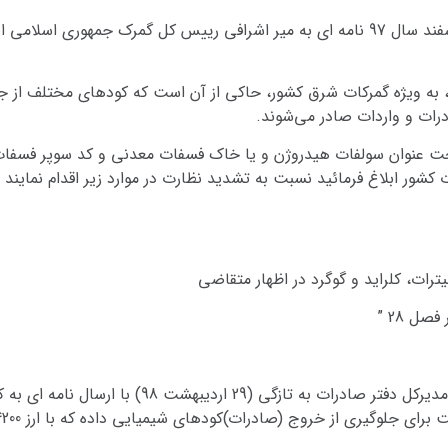
بنابراین گزارش مهرفرد پیرو این نامه، در تاریخ 16 اسفند سال 97 نامه ای به میر اشرافی ر
 به ویژه گمرکات شرق کشور، حاکی از آن است که کودهای مختلف از جمل
 تحت عنوان سولفات هیدروژن و یا خاک فسفات معدنی و کد سوپر فسفات
شور ابلاغ فرمائید نسبت به تشدید نظارت در موارد زیر اقدام نمایند 
بعد از این نامه نگاری ها بود که علی اکبر شادمانی مد