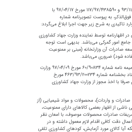
پیرو مفاد بخشنامه‌های شماره 559/252136 مورخ 92/12/21 و 433/93/190125 مورخ 93/10/16 و 463/93/200234 مورخ 93/11/01 و 117/97/438590 مورخ 97/04/17 با
ق‌الذکر، به پیوست تصویرنامه شماره
ر اظهارنامه توسط نماینده وزارت جهاد کشاورزی
ه از آن وزارتخانه به شماره ثبت 1507992 مورخ 97/12/07) از طریق سامانه جامع امور گمرکی می‌باشد. بدیهی است توجه
رات در وزارت جهاد کشاورزی، به مفاد بند1 نامه شماره 97/504/4935 مورخ 97/09/13 دفتر توسعه صادرات آن وزارتخانه (مبنی بر ممنوعیت
تفاده شود) ضروری می‌باشد.
2- صادرات کود اوره (تولید واحدهای پتروشیمی) تحت تعرفه 31021000 صرفا توسط شرکت‌های تولیدی مندرج در جداول ضمیمه نامه شماره 60/90834 مورخ 97/04/09 وزارت
صنعت، معدن و تجارت (ابلاغی طی بخشنامه شماره 117/97/438590 مورخ 97/04/17) امکان پذیر بوده و علاوه بر آن باستناد بخشنامه شماره 463/93/200234 مورخ
 صرفا با اخذ مجوز از وزارت جهاد کشاورزی
نی (از جمله کالاهای فصل 25 جداول ضمیمه کتاب مقررات صادرات و واردات)، محصولات و مواد شیمیایی (از
ای احتمالی ناشی از اظهار بعضی کالاهای دارای ممنوعیت،
تشریفات صادرات محصولات موصوف، با امعان نظر
ت)، نسبت به اعمال دقت کافی اقدام لازم معمول داشته و در
نکه آیا کالای مورد آزمایش، کودهای کشاورزی تلقی