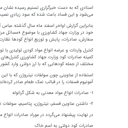
اسنادی که به دست خبرگزاری تسنیم رسیده نشان می 
می‌شود و این فساد باعث شده که سود زیادی نصیب
بنابراین گزارش اواخر اسفند ماه سال گذشته عباس کش
خود در وزارت جهاد کشاورزی با موضوع «مسائل مرتب
سفارش، صادرات، پایش و توزیع انواع کودها نظارت 
کنترل واردات و عرضه انواع مواد کودی تولیدی با ت
کمیته صادرات کود وزارت جهاد کشاورزی کنترل‌های
مختلف از جمله کودهایی که با ارز دولتی وارد کشور می‌شوند با عناوین دیگر د
استفاده از عناوینی چون سولفات نیتروژن که با این
آمونیوم فسفات را در قبالب نمک طعام صادر کرده‌اند
1- صادرات انواع مواد معدنی به شکل گرانوله
2- داشتن عناوین فسفر، نیتروژن، پتاسیم، سولفات نیترات، کلراید و گوگرد در اظهار متقاضی
در نهایت پیشنهاد می‌گردد در موراد صادرات انواع معدنی خارج از فصل 31 نظیر فصل 28 از وزارت جهاد کشاورزی 
صادرات کود دولتی به اسم خاک