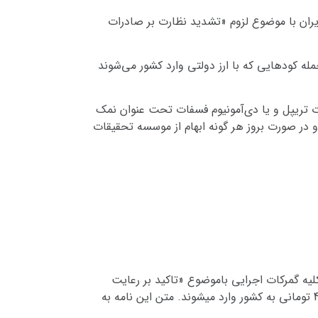
ییس کل گمرک جمهوری اسلامی ایران با موضوع لزوم «تشدید نظارت بر صادرات
ه کودهایی که با ارز دولتی وارد کشور می‌شوند
 تریپل و یا دی‌آمونیوم فسفات تحت عنوان نمک
و در صورت بروز هر گونه ابهام از موسسه تحقیقات
یرکل دفتر صادرات به تازگی (29 اردیبهشت 98) با ارسال نامه ای به کلیه گمرکات اجرایی باموضوع «تاکید بر رعایت
دقیق شرایط صادرات انواع کود» دستور پیگری و دقت برای جلوگیری از خروج (صادرات)کودهای شیمیایی داده که با ارز 4200 تومانی به کشور وارد میشوند. متن این نامه به