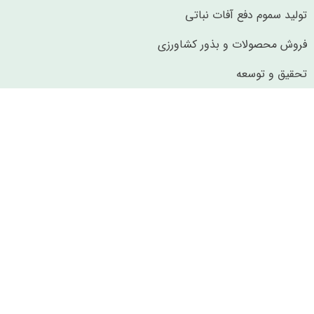
تولید سموم دفع آفات نباتی
فروش محصولات و بذور کشاورزی
تحقیق و توسعه
صادرات
واردات
دفتر تهران
تهران، جردن، خیابان ناهید شرقی، ساختمان شماره 14، طبقه 3،
واحد 7.
تلفن
021-26290012-14
ایمیل
info@vastergreen.com