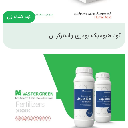
کود کشاورزی
کود هیومیک پودری واسترگرین