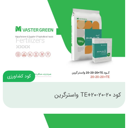
کود کشاورزی
کود 20-20-20+TE واسترگرین