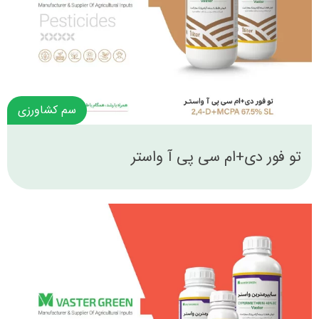
سم کشاورزی
تو فور دی+ام سی پی آ واستر