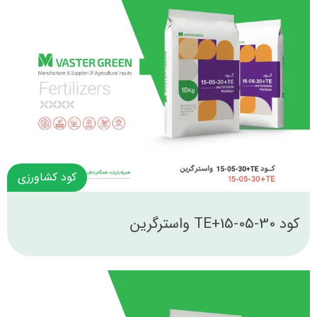
کود کشاورزی
کود 30-05-15+TE واسترگرین