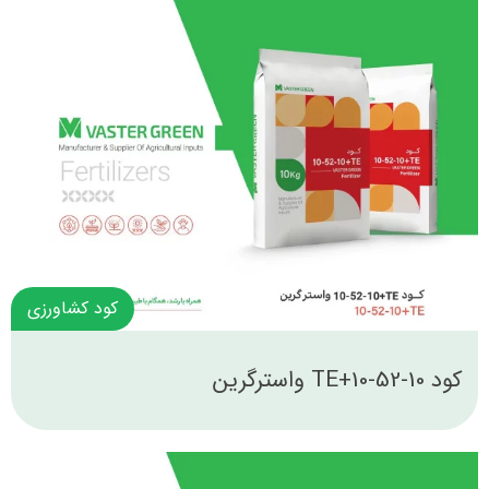
کود کشاورزی
کود 10-52-10+TE واسترگرین