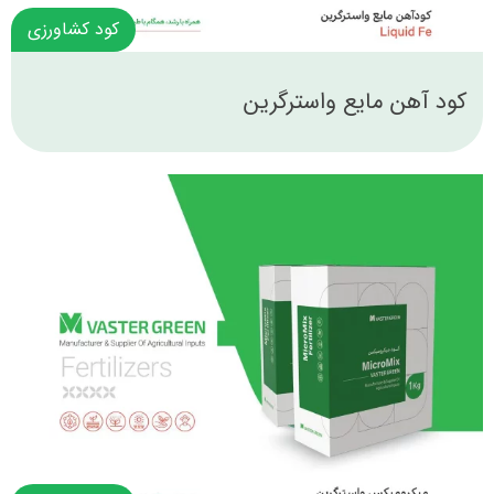
کود کشاورزی
کود آهن مایع واسترگرین