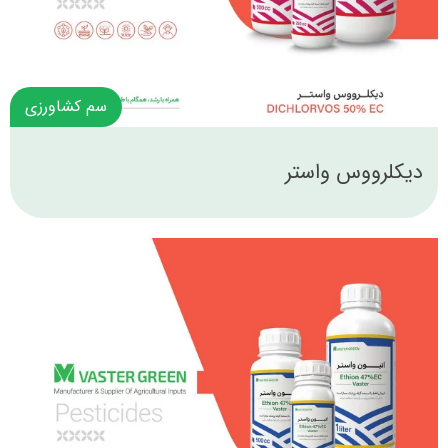
سم کشاورزی
دیکلرووس واستر