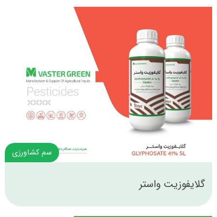
سم کشاورزی
گلایفوزیت واستر