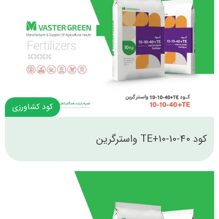
کود کشاورزی
کود 40-10-10+TE واسترگرین