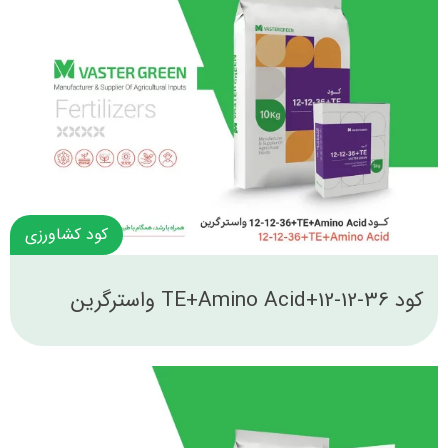
کود کشاورزی
کود 36-12-12+TE+Amino Acid واسترگرین