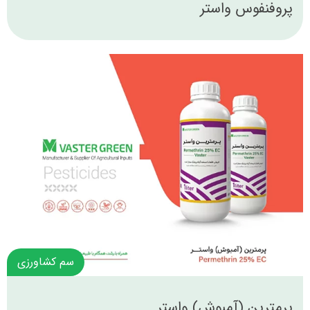
پروفنفوس واستر
سم کشاورزی
پرمترین (آمبوش) واستر