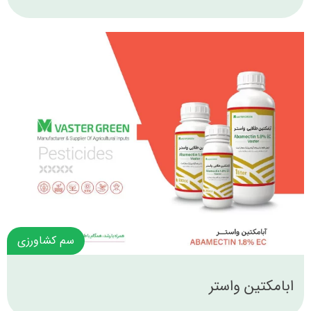
سم کشاورزی
ابامکتین واستر