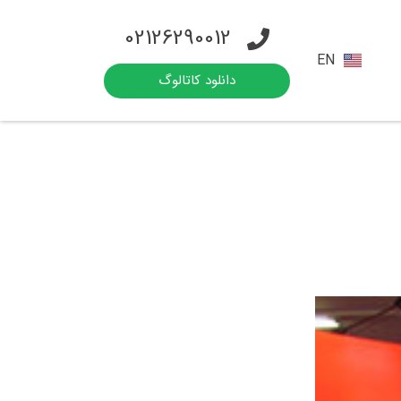
02126290012
EN
دانلود کاتالوگ