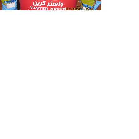
فهرست
خدما
خانه
تولید ک
محصولات
تولید س
بلاگ
فروش م
ارتباط با ما
تحقیق 