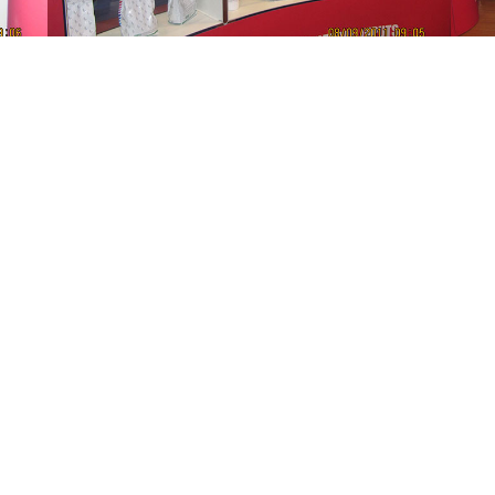
ت
دفتر تهران
تهران، جردن، خیابان ناهید شرقی،
ود های شیمیایی و آلی​​
ساختمان شماره 14، طبقه 3، واحد 7.
موم دفع آفات نباتی
تلفن
حصولات و بذور کشاورزی
021-26290012-14
ایمیل
و توسعه