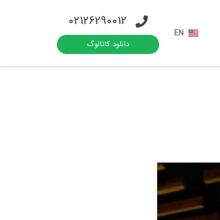
02126290012
EN
دانلود کاتالوگ