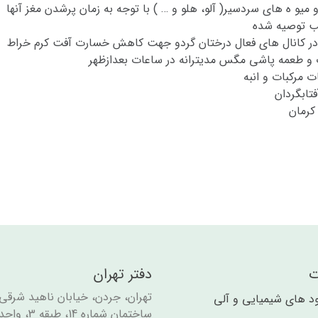
 میو ه های سردسیر( آلو، هلو و … ) با توجه به زمان پرشدن مغز آنها
اسب توصیه شده
ر کانال های فعال درختان گردو جهت کاهش خسارت آفت کرم خراط
ات و طعمه پاشی مگس مدیترانه در ساعات بعدازظهر
 مرکبات و انبه
تابگردان
کرمان
ت
دفتر تهران
تهران، جردن، خیابان ناهید شرقی،
ود های شیمیایی و آلی​​
ساختمان شماره 14، طبقه 3، واحد 7.