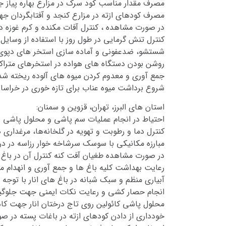
مصرف مقدار مناسب کود سرک در مزارع بهاره پیاز
مصرف کودهای ازته در مزارع کنجد و آفتابگردان 
در صورت مشاهده ، کنترل آفات مکنده و کرم غوزه د
کنترل تنش گرمایی در طول روز با استفاده از وسایل
شستشو، ضدعفونی و آماده سازی استخر های دپوی 
روشن بودن دستگاه های هواده در استخرهای متراک
جمع آوری و معدوم کردن میوه های آلوده ریخته شد
شروع برداشت میوه عناب برای تازه خوری در خراسا
استان های البرز، تهران، قزوین و سمنان:
احتیاط در انجام عملیات سم پاشی و محلول پاشی ب
کنترل دما و رطوبت و تهویه در گلخانه‌ها، مرغداری 
مبارزه مکانیکی با سوسک سرشاخه خوار رزاسه در در
در صورت مشاهده طغیان آفت کنه کنترل آن در باغ ه
رعایت بهداشت کلیه باغ ها و جمع آوری و انهدام م
آبیاری منظم و سبک شبانه در باغ های انار با توجه
انجام حصار کشی و رعایت نکات ایمنی جهت جلوگیر
محلول پاشی کائولین روی تاج درختان انار جهت کا
خودداری از دادن کودهای ازته در باغات پسته در ص