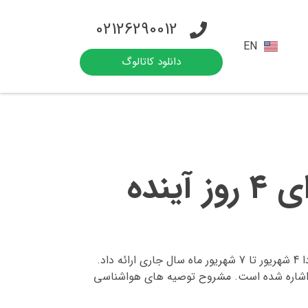
02126290012
EN
دانلود کاتالوگ
نده
د.
ول اشاره شده است. مشروح توصیه های هواشناسی