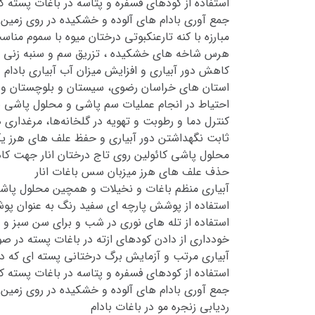
استفاده از کودهای فسفره و پتاسه در باغات پسته ک
جمع آوری بادام های آلوده و خشکیده در روی زمین 
مبارزه با کنه تارعنکبوتی درختان میوه با سموم من
هرس شاخه های خشکیده ، تزریق سم و سنبه زنی د
کاهش دور آبیاری و افزایش میزان آب آبیاری بادام و
استان های خراسان رضوی، سیستان و بلوچستان و ک
احتیاط در انجام عملیات سم پاشی و محلول پاشی ب
کنترل دما و رطوبت و تهویه در گلخانه‌ها، مرغداری ها و دامدار
ثابت نگهداشتن دور آبیاری و حفظ علف های هرز 
محلول پاشی کائولین روی تاج درختان انار جهت کا
حذف علف های هرز میزبان سس باغات انار
آبیاری منظم باغات و نخیلات و همچین محلول پاش
استفاده از پوشش پارچه ای سفید رنگ به عنوان 
استفاده از تله های نوری در شب و برای سن سبز و اس
خودداری از دادن کودهای ازته در باغات پسته در ص
آبیاری مرتب و آزمایش برگ درختانی پسته ای که د
استفاده از کودهای فسفره و پتاسه در باغات پسته ک
جمع آوری بادام های آلوده و خشکیده در روی زمین 
ردیابی زنجره مو در باغات بادام