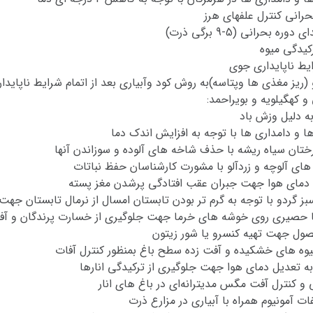
حرانی کنترل علفهای هرز
رانی (5-9 برگی ذرت)
رکیدگی میوه
رایط ناپایداری جوی
یز مغذی ها وپتاسه)به روش کود وآبیاری بعد از اتمام شرایط ناپایدار
 کهگیلویه و بویراحمد:
ه دلیل وزش باد
ها و دامداری ها با توجه به افزایش اندک دما
ختان سیاه ریشه با حذف شاخه های آلوده و سوزاندن آنها
ای آلوچه و زردآلو با مشورت کارشناسان حفظ نباتات
دیل دمای هوا جهت جبران عقب افتادگی پرشدن مغز پسته
ز گردو با توجه به گرم تر بودن تابستان امسال از نرمال تابستان جه
 حصیری روی خوشه های خرما جهت جلوگیری از خسارت پرندگان و آف
ل جهت تهیه کنسرو یا شور زیتون
یوه های خشکیده و آفت زده سطح باغ بمنظور کنترل آفات
 به تعدیل دمای هوا جهت جلوگیری از ترکیدگی انارها
و کنترل آفت مگس مدیترانه‌ای در باغ های انار
ت آمونیوم همراه با آبیاری در مزارع ذرت