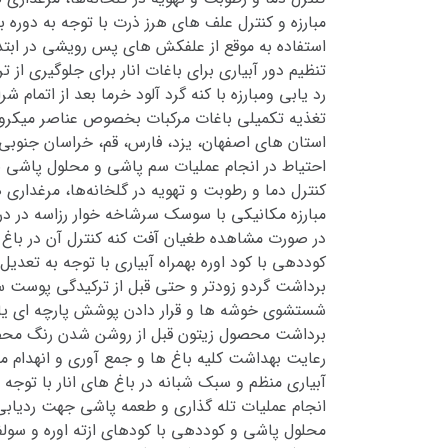
مبارزه و کنترل علف های هرز ذرت با توجه به دوره ب
استفاده به موقع از علفکش های پس رویشی در ابتدای دوره بح
تنظیم دور آبیاری برای باغات انار برای جلوگیری از ت
رد یابی ومبارزه با کنه گرد آلود خرما بعد از اتمام ش
تغذیه تکمیلی باغات مرکبات بخصوص عناصر میکرو (ر
استان های اصفهان، یزد، فارس، قم، خراسان جنوبی و
احتیاط در انجام عملیات سم پاشی و محلول پاشی ب
کنترل دما و رطوبت و تهویه در گلخانه‌ها، مرغداری 
مبارزه مکانیکی با سوسک سرشاخه خوار رزاسه در در
در صورت مشاهده طغیان آفت کنه کنترل آن در باغ ه
کوددهی با کود اوره بهمراه آبیاری با توجه به تع
برداشت گردو زودتر و حتی قبل از ترکیدگی پوست سب
شستشوی خوشه ها و قرار دادن پوشش پارچه ای یا
برداشت محصول زیتون قبل از روشن شدن رنگ محصو
رعایت بهداشت کلیه باغ ها و جمع آوری و انهدام م
آبیاری منظم و سبک شبانه در باغ های انار با توجه
انجام عملیات تله گذاری و طعمه پاشی جهت ردیابی 
محلول پاشی و کوددهی با کودهای ازته اوره و سولفا