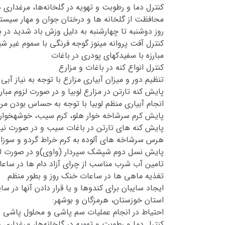
کنترل دما و رطوبت و تهویه در گلخانه‌ها، مرغداری 
محافظت از گلخانه ها و درختان جوان و مهار سیستم ها
روز دوشنبه تا چهارشنبه به دلیل وزش باد شدید در ب
کنترل آفت پروانه مینوز گوجه فرنگی با سموم غیر ش
مبارزه با سفیدکهای پودری در باغات
کنترل انواع کنه در باغات و مزارع
تنظیم دور و میزان آبیاری مزارع با توجه به نیاز آبی 
پایش کنه تارتن در مزارع لوبیا و در صورت لزوم مبارز
انجام آبیاری منظم لوبیا با توجه به حساس بودن 
پایش کرم سرشاخه­ خوار هلو، کرم سیب، خوشهخوار ان
پایش کنه­ های تارتن در باغات سیب و در صورت نیاز م
هرس سرشاخه های آلوده به کرم خراط گردو و سوزاندن
پایش نسل دوم شپشک سپردار (واوی)و در صورت لزوم
تامین آب شرب مناسب از چرای آزاد دام ها در ساعا
تغذیه ماهی ها در ساعات خنک روز و بطور منظم
ایجاد سایبان برای کندوها و یا قرار دادن آنها در سای
استان خوزستان، هرمزگان و بوشهر:
احتیاط در انجام عملیات سم پاشی و محلول پاشی د
کنترل دما و رطوبت و تهویه در گلخانه‌ها، مرغداری ها و د