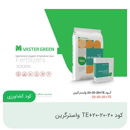
کود کشاورزی
کود 20-20-20+TE واسترگرین