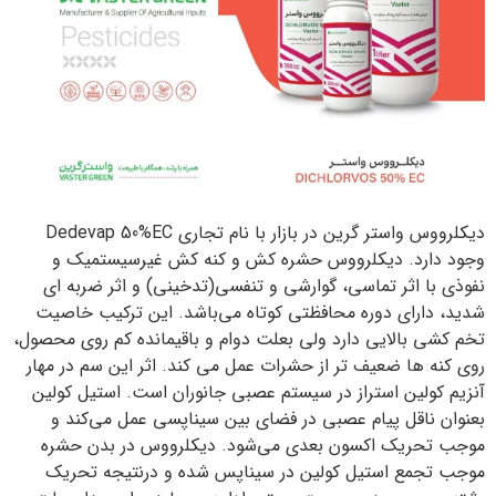
دیکلرووس واستر گرین در بازار با نام تجاری Dedevap 50%EC
وجود دارد. دیکلرووس حشره كش و كنه كش غيرسيستميك و
نفوذی با اثر تماسی، گوارشی و تنفسی(تدخينی) و اثر ضربه ای
شديد، دارای دوره محافظتی کوتاه می‌باشد. این ترکیب خاصیت
تخم کشی بالایی دارد ولی بعلت دوام و باقیمانده کم روی محصول،
روی کنه ها ضعیف تر از حشرات عمل می کند. اثر اين سم در مهار
آنزيم كولين استراز در سيستم عصبي جانوران است. استيل كولين
بعنوان ناقل پيام عصبی در فضای بين سيناپسی عمل مي‌كند و
موجب تحريك اكسون بعدی می‌شود. دیکلرووس در بدن حشره
موجب تجمع استيل كولين در سيناپس شده و درنتيجه تحريك