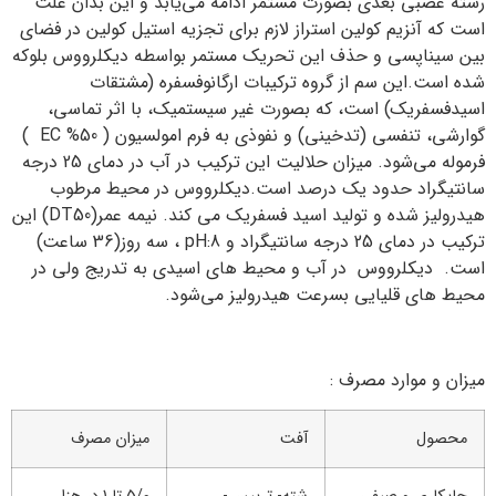
رشته عصبی بعدی بصورت مستمر ادامه می‌يابد و این بدان علت
است که آنزيم كولين استراز لازم برای تجزيه استيل كولين در فضای
بين سيناپسي و حذف اين تحريك مستمر بواسطه دیکلرووس بلوكه
شده است.این سم از گروه تركيبات ارگانوفسفره (مشتقات
اسيدفسفريك) است، كه بصورت غير سيستميك، با اثر تماسي،
گوارشی، تنفسی (تدخينی) و نفوذی به فرم امولسيون ( 50% EC )
فرموله مي‌شود. ميزان حلاليت اين تركيب در آب در دماي 25 درجه
سانتيگراد حدود يك درصد است.دیکلرووس در محيط مرطوب
هيدروليز شده و توليد اسيد فسفريك می كند. نیمه عمر(DT50) اين
تركيب در دماي 25 درجه سانتيگراد و pH:8 ، سه روز(36 ساعت)
است. دیکلرووس در آب و محيط های اسيدی به تدريج ولی در
محيط های قليايی بسرعت هيدروليز می‌شود.
میزان و موارد مصرف :
محصول
آفت
میزان مصرف