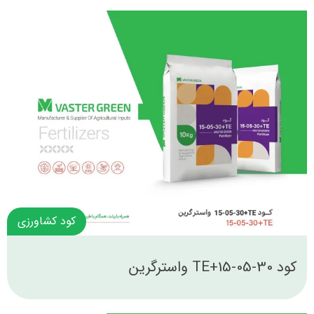
کود کشاورزی
کود 30-05-15+TE واسترگرین