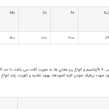
Mn
Zn
Fe
K
2
500
1000
2000
8
کود کامل واستر گرین که محتوی 8 % ازت ، 5%فسفر ، 8 %پتاسیم و انواع ریز مغذی ها به صورت کلا
هت برطرف نمودن کلیه کمبودها، بهبود تغذیه و تقویت رشد انواع گ