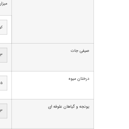
میزا
کو
صیفی جات
3.5-3 
درختان میوه
3.5 لیتر
یونجه و گیاهان علوفه ای
3.5-3 