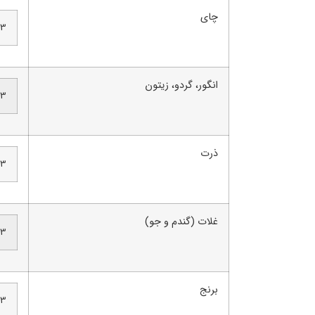
چای
3.5-3 
انگور، گردو، زیتون
3 لیتر در هکتار
ذرت
3.5-3 
غلات (گندم و جو)
3.5-3 
برنج
3.5-3 