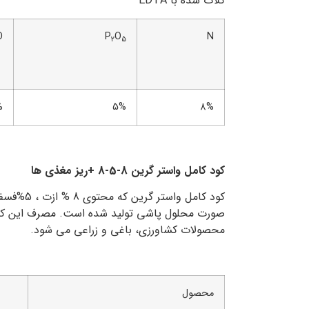
کلات شده با EDTA
O
P
O
N
2
5
%
5%
8%
کود کامل واستر گرین 8-5-8 +ریز مغذی ها
صورت محلول پاشی تولید شده است. مصرف این کود ج
محصولات کشاورزی، باغی و زراعی می شود.
محصول