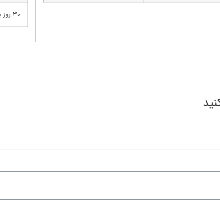
30 روز بعد از نشا
نید