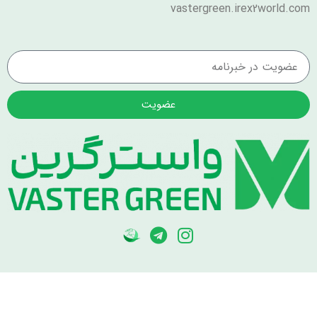
vastergreen.irex2world.com
عضویت