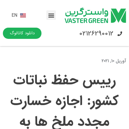
EN
02126290012
دانلود کاتالوگ
آوریل 10, 2021
رییس حفظ نباتات
کشور: اجازه خسارت
مجدد ملخ ها به